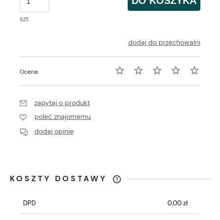
DO KOSZYKA
szt.
dodaj do przechowalni
Ocena:
zapytaj o produkt
poleć znajomemu
dodaj opinię
KOSZTY DOSTAWY
CENA NIE ZAWIERA EWENTUALNYCH
KOSZTÓW PŁATNOŚCI
DPD
0,00 zł